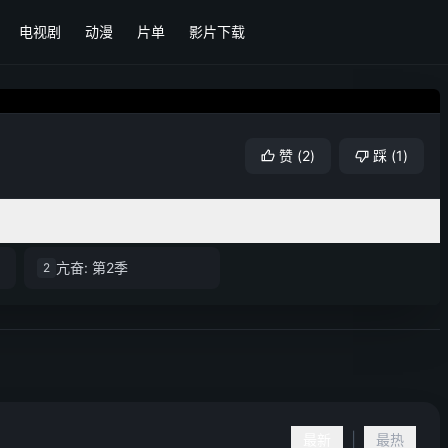
电视剧
动漫
片单
影片下载
赞
(
2
)
踩
(
1
)
亢奋: 第2季
2
|
最新
最热