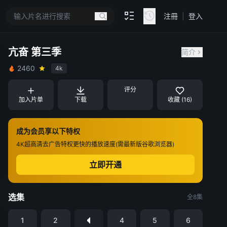
注冊
|
登入
亢奋 第三季
简介
2460
4k
评分
加入片单
下载
收藏 (16)
成为会员享以下特权
4K超高清
去广告特权
更快的播放速度(需最新版谷歌浏览器)
立即开通
选集
全8集
1
2
4
5
6