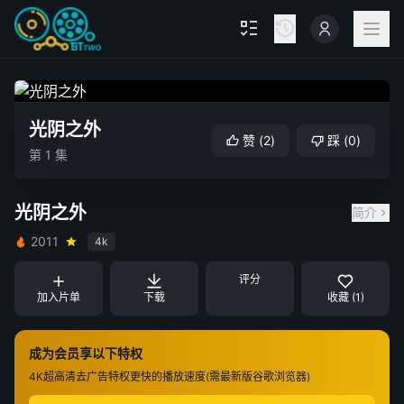
光阴之外
赞
(
2
)
踩
(
0
)
第 1 集
光阴之外
简介
2011
4k
评分
加入片单
下载
收藏 (1)
成为会员享以下特权
4K超高清
去广告特权
更快的播放速度(需最新版谷歌浏览器)