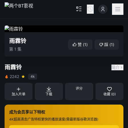
雨霖铃
赞
(
1
)
踩
(
1
)
第 1 集
雨霖铃
简介
2242
4k
评分
加入片单
下载
收藏 (0)
成为会员享以下特权
4K超高清
去广告特权
更快的播放速度(需最新版谷歌浏览器)