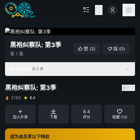
黑袍纠察队: 第3季
赞
(
3
)
踩
(
0
)
第 1 集
全部季数
共 5 季
黑袍纠察队: 第3季
简介
3195
8.4
8.4
加入片单
下载
评分
收藏 (12)
成为会员享以下特权