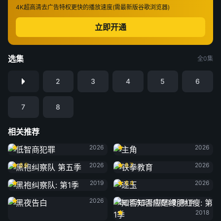
4K超高清
去广告特权
更快的播放速度(需最新版谷歌浏览器)
立即开通
选集
全0集
2
3
4
5
6
7
8
相关推荐
低智商犯罪
主角
2026
2026
黑袍纠察队 第五季
铁拳教育
6.6
2026
8.7
2026
黑袍纠察队: 第1季
逐玉
2019
6.4
2026
黑夜告白
2026
知否知否应是绿肥红瘦: 第1季
2018
雨霖铃
良陈美锦