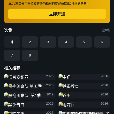
4K超高清
去广告特权
更快的播放速度(需最新版谷歌浏览器)
立即开通
选集
全8集
2
3
4
5
6
7
8
相关推荐
低智商犯罪
主角
2026
2026
黑袍纠察队 第五季
铁拳教育
6.6
2026
8.7
2026
黑袍纠察队: 第1季
逐玉
2019
6.4
2026
黑夜告白
雨霖铃
2026
2026
良陈美锦
2026
知否知否应是绿肥红瘦: 第1季