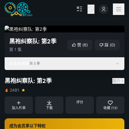
黑袍纠察队: 第2季
赞
(
6
)
踩
(
0
)
第 1 集
全部季数
共 5 季
黑袍纠察队: 第2季
简介
2481
评分
加入片单
下载
收藏 (13)
成为会员享以下特权