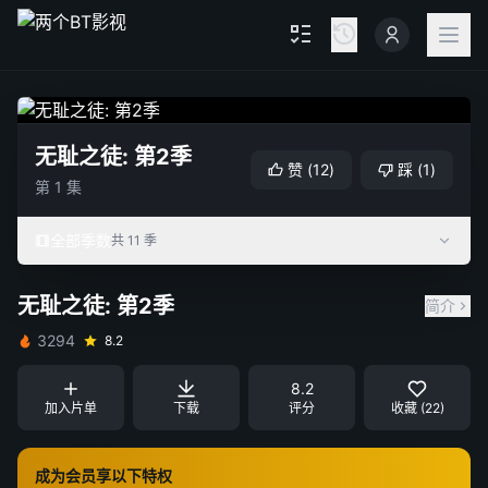
无耻之徒: 第2季
赞
(
12
)
踩
(
1
)
第 1 集
全部季数
共 11 季
无耻之徒: 第2季
简介
3294
8.2
8.2
加入片单
下载
评分
收藏 (22)
成为会员享以下特权