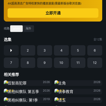
4K超高清
去广告特权
更快的播放速度(需最新版谷歌浏览器)
立即开通
线路:
alists
海外
选集
全12集
2
3
4
5
6
7
8
9
10
11
12
相关推荐
低智商犯罪
主角
2026
2026
黑袍纠察队 第五季
铁拳教育
6.6
2026
8.7
2026
黑袍纠察队: 第1季
逐玉
2019
6.4
2026
黑夜告白
雨霖铃