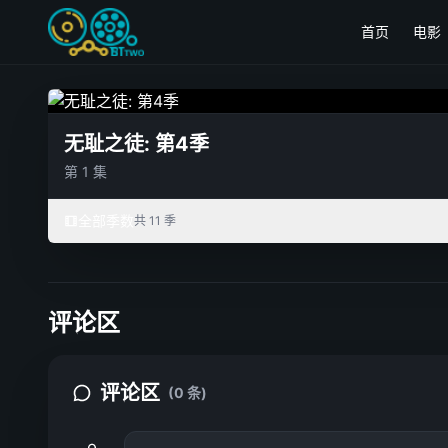
首页
电影
无耻之徒: 第4季
第 1 集
全部季数
共 11 季
评论区
评论区
(0 条)