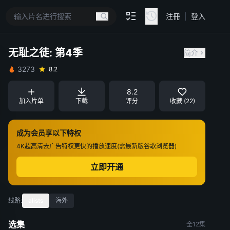
注冊
|
登入
无耻之徒: 第4季
简介
3273
8.2
8.2
加入片单
下载
评分
收藏 (22)
成为会员享以下特权
4K超高清
去广告特权
更快的播放速度(需最新版谷歌浏览器)
立即开通
线路:
alists
海外
选集
全12集