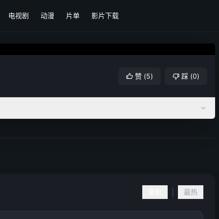
电视剧
动漫
片单
影片下载
赞
(
5
)
踩
(
0
)
|
最新
最热