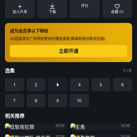
评分
加入片单
下载
收藏 (1)
成为会员享以下特权
4K超高清
去广告特权
更快的播放速度(需最新版谷歌浏览器)
立即开通
选集
全0集
1
2
4
5
6
7
8
9
10
相关推荐
低智商犯罪
主角
2026
2026
黑袍纠察队 第五季
铁拳教育
6.6
2026
8.7
2026