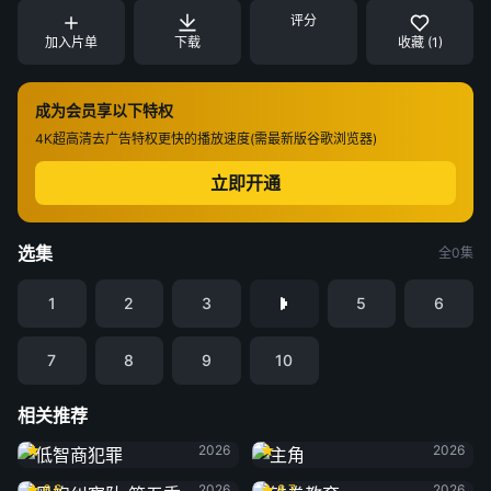
评分
加入片单
下载
收藏 (1)
成为会员享以下特权
4K超高清
去广告特权
更快的播放速度(需最新版谷歌浏览器)
立即开通
选集
全0集
1
2
3
5
6
7
8
9
10
相关推荐
低智商犯罪
主角
2026
2026
黑袍纠察队 第五季
铁拳教育
6.6
2026
8.7
2026