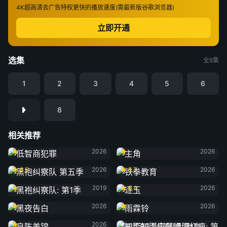
4K超高清
去广告特权
更快的播放速度(需最新版谷歌浏览器)
立即开通
选集
全8集
1
2
3
4
5
6
8
相关推荐
低智商犯罪
主角
2026
2026
黑袍纠察队 第五季
铁拳教育
6.6
2026
8.7
2026
黑袍纠察队: 第1季
逐玉
2019
6.4
2026
黑夜告白
雨霖铃
2026
2026
良陈美锦
2026
知否知否应是绿肥红瘦: 第1季