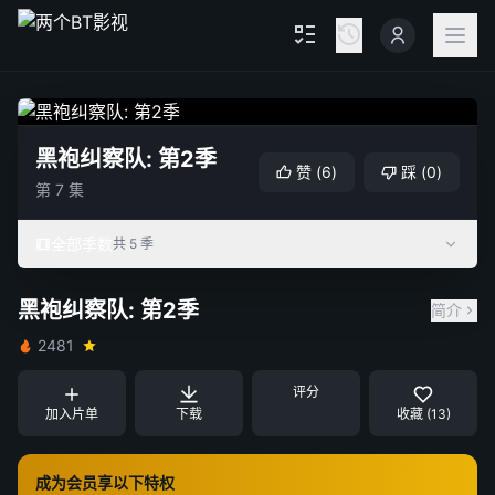
黑袍纠察队: 第2季
赞
(
6
)
踩
(
0
)
第 7 集
全部季数
共 5 季
黑袍纠察队: 第2季
简介
2481
评分
加入片单
下载
收藏 (13)
成为会员享以下特权