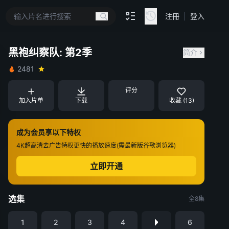
注冊
|
登入
黑袍纠察队: 第2季
简介
2481
评分
加入片单
下载
收藏 (13)
成为会员享以下特权
4K超高清
去广告特权
更快的播放速度(需最新版谷歌浏览器)
立即开通
选集
全8集
1
2
3
4
6