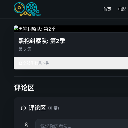
首页
电影
黑袍纠察队: 第2季
第 5 集
全部季数
共 5 季
评论区
评论区
(0 条)