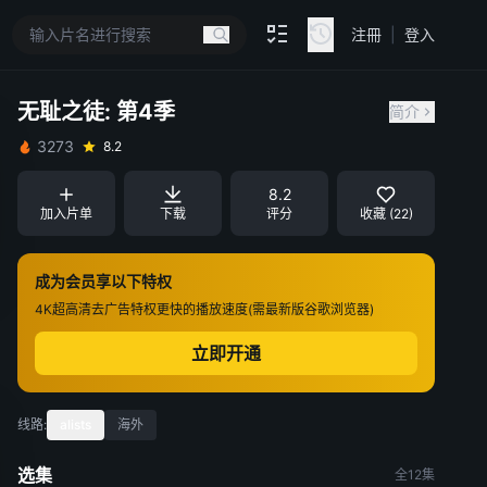
注冊
|
登入
无耻之徒: 第4季
简介
3273
8.2
8.2
加入片单
下载
评分
收藏 (22)
成为会员享以下特权
4K超高清
去广告特权
更快的播放速度(需最新版谷歌浏览器)
立即开通
线路:
alists
海外
选集
全12集