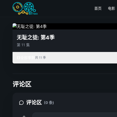
首页
电影
无耻之徒: 第4季
第 11 集
全部季数
共 11 季
评论区
评论区
(0 条)