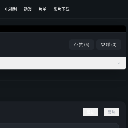
电视剧
动漫
片单
影片下载
赞
(
5
)
踩
(
0
)
|
最新
最热