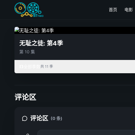
首页
电影
无耻之徒: 第4季
第 10 集
全部季数
共 11 季
评论区
评论区
(0 条)