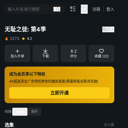
注冊
|
登入
无耻之徒: 第4季
简介
3273
8.2
8.2
加入片单
下载
评分
收藏 (22)
成为会员享以下特权
4K超高清
去广告特权
更快的播放速度(需最新版谷歌浏览器)
立即开通
线路:
alists
海外
选集
全12集