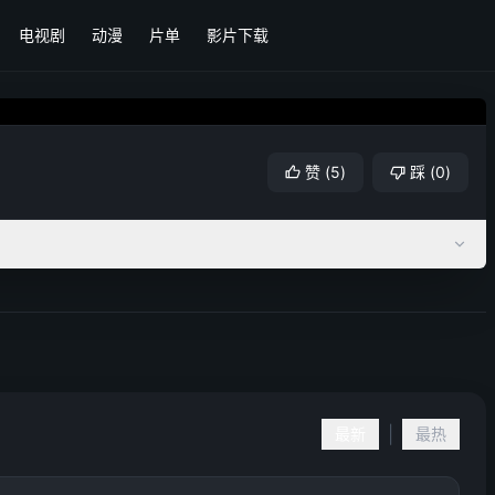
电视剧
动漫
片单
影片下载
赞
(
5
)
踩
(
0
)
|
最新
最热