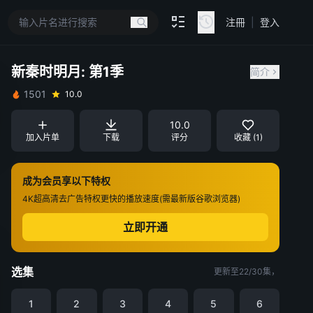
注冊
|
登入
新秦时明月: 第1季
简介
1501
10.0
10.0
加入片单
下载
评分
收藏 (1)
成为会员享以下特权
4K超高清
去广告特权
更快的播放速度(需最新版谷歌浏览器)
立即开通
选集
更新至22/30集，
1
2
3
4
5
6