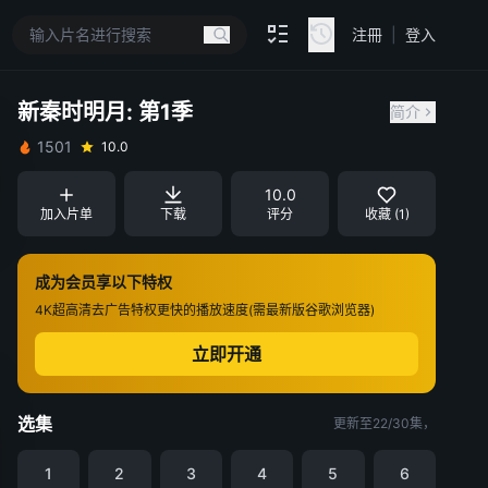
注冊
|
登入
新秦时明月: 第1季
简介
1501
10.0
10.0
加入片单
下载
评分
收藏 (1)
成为会员享以下特权
4K超高清
去广告特权
更快的播放速度(需最新版谷歌浏览器)
立即开通
选集
更新至22/30集，
1
2
3
4
5
6