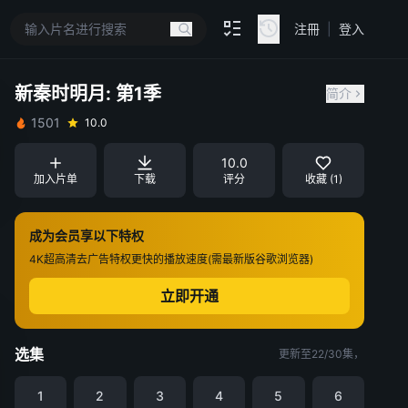
注冊
|
登入
新秦时明月: 第1季
简介
1501
10.0
10.0
加入片单
下载
评分
收藏 (1)
成为会员享以下特权
4K超高清
去广告特权
更快的播放速度(需最新版谷歌浏览器)
立即开通
选集
更新至22/30集，
1
2
3
4
5
6