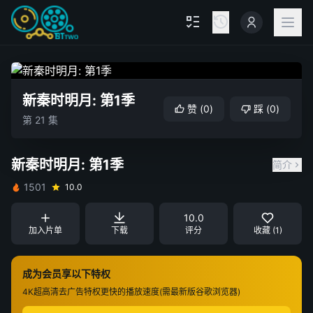
新秦时明月: 第1季
赞
(
0
)
踩
(
0
)
第 21 集
新秦时明月: 第1季
简介
1501
10.0
10.0
加入片单
下载
评分
收藏 (1)
成为会员享以下特权
4K超高清
去广告特权
更快的播放速度(需最新版谷歌浏览器)