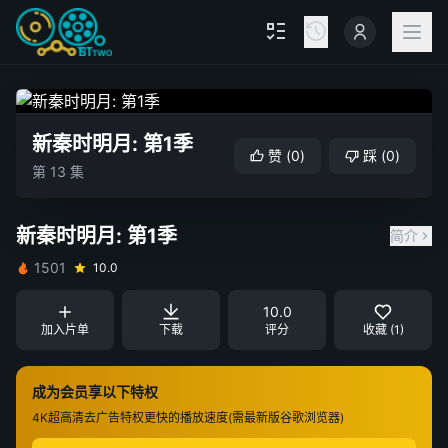
新秦时明月: 第1季
赞
(
0
)
踩
(
0
)
第 13 集
新秦时明月: 第1季
简介
1501
10.0
10.0
加入片单
下载
评分
收藏 (1)
成为会员享以下特权
4K超高清
去广告特权
更快的播放速度(需最新版谷歌浏览器)